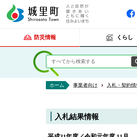
人と自然が響きあい
城里町ホー
防災情報
くらし
ホーム
事業者向け
入札・契約情
入札結果情報
平成31年度／令和元年度 11月