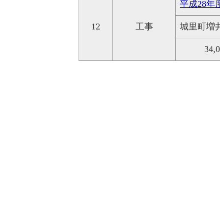
平成28年
12
工事
城里町増
34,