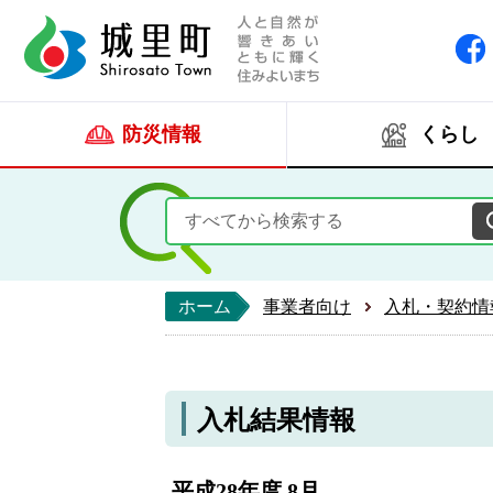
人と自然が響きあい
城里町ホー
防災情報
くらし
ホーム
事業者向け
入札・契約情
入札結果情報
平成28年度 8月