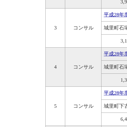
3,
平成28
3
コンサル
城里町石
3,
平成28年
4
コンサル
城里町石
1,
平成28年
5
コンサル
城里町下
6,