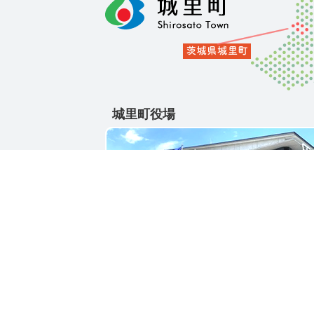
城里町役場
〒311-4391
茨城県東茨城郡城里町大字石塚1428-25
電話番号 / 029-288-3111(代)