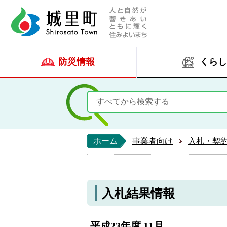
人と自然が響きあい
城里町ホー
防災情報
くらし
ホーム
事業者向け
入札・契
入札結果情報
平成23年度 11月