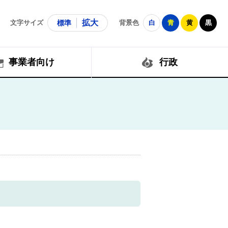
拡大
文字サイズ
標準
背景色
白
青
黄
黒
事業者向け
行政