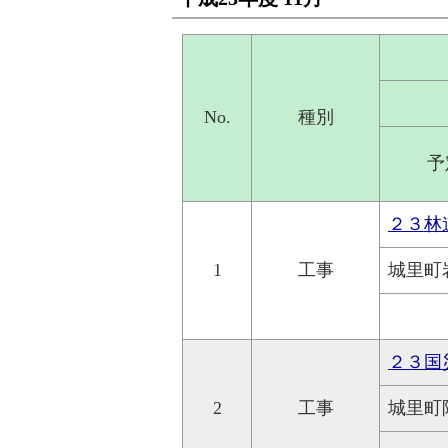
No.
種別
予
２３林
1
工事
城里町
２３国
2
工事
城里町