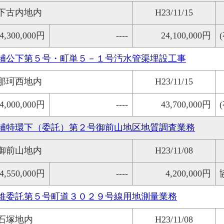
下古内地内
H23/11/15
4,300,000円
----
24,100,000円
補公下第５号・町単５－１号汚水管渠埋設工事
那珂西地内
H23/11/15
4,000,000円
----
43,700,000円
補特環下（委託）第２号御前山地区地質調査業務
御前山地内
H23/11/08
4,550,000円
----
4,200,000円
維委託第５号町道３０２９号線用地測量業務
石塚地内
H23/11/08