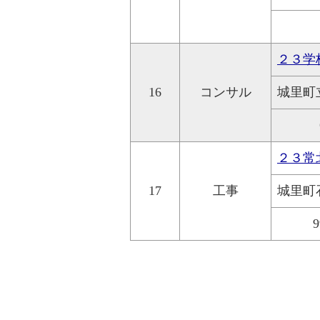
２３学
16
コンサル
城里町
２３常
17
工事
城里町
9