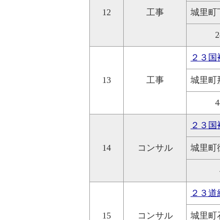
12
工事
城里町
2
２３国
13
工事
城里町
4
２３国
14
コンサル
城里町
２３道
15
コンサル
城里町