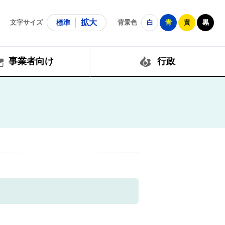
拡大
文字サイズ
標準
背景色
白
青
黄
黒
事業者向け
行政