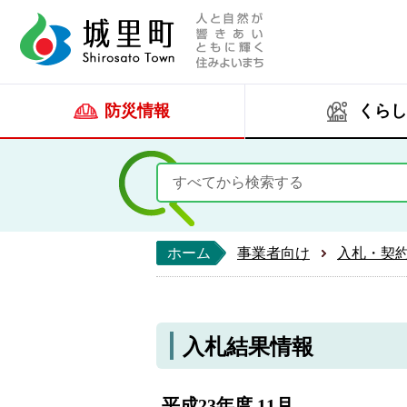
人と自然が響きあい
城里町ホー
防災情報
くらし
ホーム
事業者向け
入札・契
入札結果情報
平成23年度 11月