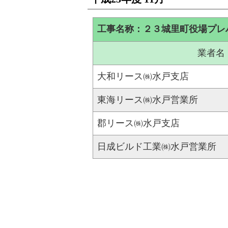
工事名称：２３城里町役場プレ
業者名
大和リース㈱水戸支店
東海リース㈱水戸営業所
郡リース㈱水戸支店
日成ビルド工業㈱水戸営業所