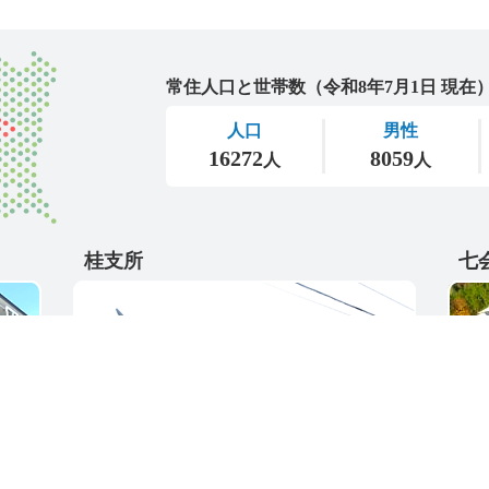
城里町
桂支所
七