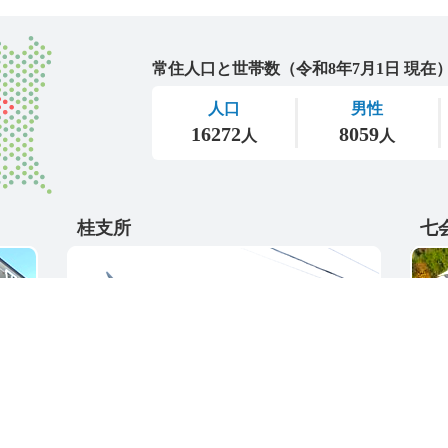
城里町
桂支所
七
〒311-4595
〒31