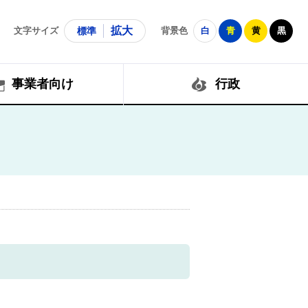
拡大
文字サイズ
標準
背景色
白
青
黄
黒
事業者向け
行政