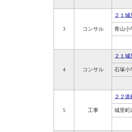
２１城
3
コンサル
青山小
２１城
4
コンサル
石塚小
２２道
5
工事
城里町