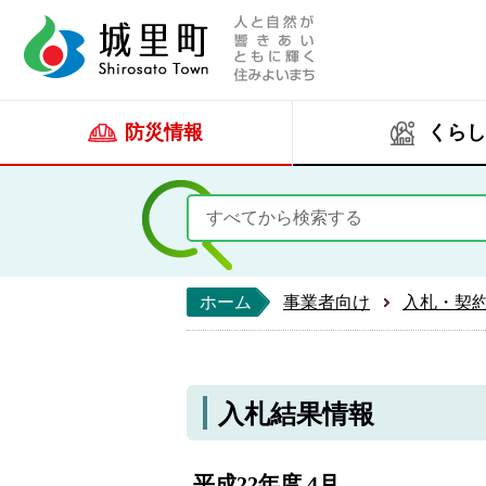
人と自然が響きあい
城里町ホー
防災情報
くらし
ホーム
事業者向け
入札・契
入札結果情報
平成22年度 4月