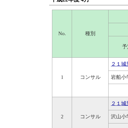
No.
種別
予
２１城
1
コンサル
岩船小
２１城
2
コンサル
沢山小