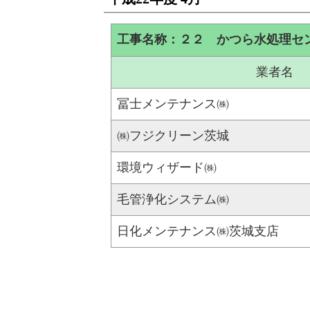
工事名称：２２ かつら水処理セ
業者名
冨士メンテナンス㈱
㈱フジクリーン茨城
環境ウィザード㈱
毛管浄化システム㈱
日化メンテナンス㈱茨城支店