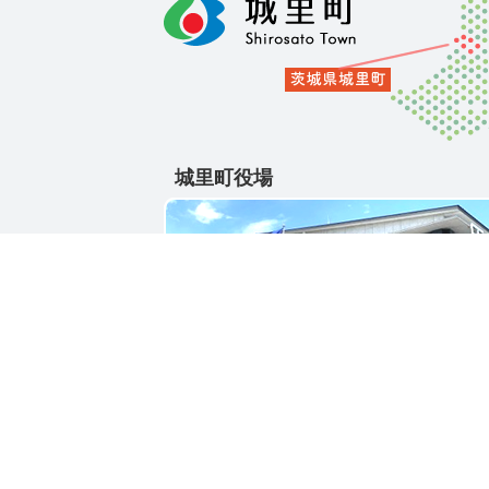
城里町役場
〒311-4391
茨城県東茨城郡城里町大字石塚1428-25
電話番号 / 029-288-3111(代)