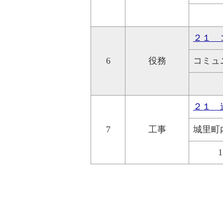
２１ 
6
役務
コミュ
２１ 
7
工事
城里町
1