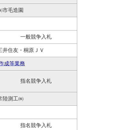
㈱市毛造園
一般競争入札
三井住友・桐原ＪＶ
作成等業務
指名競争入札
常陸測工㈱
指名競争入札