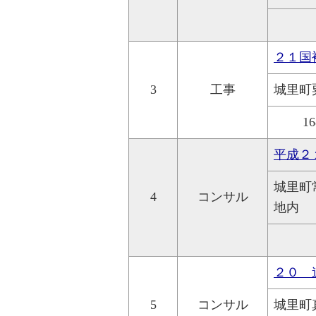
２１国
3
工事
城里町
16
平成２
城里町
4
コンサル
地内
２０ 
5
コンサル
城里町