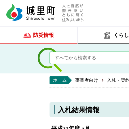
人と自然が響きあい
城里町ホー
防災情報
くらし
ホーム
事業者向け
入札・契
入札結果情報
平成21年度 5月