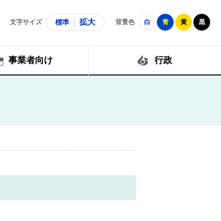
拡大
文字サイズ
標準
背景色
白
青
黄
黒
事業者向け
行政