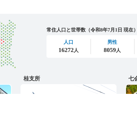
城里町
桂支所
七