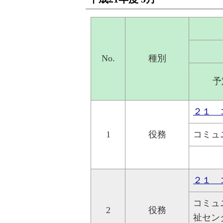
No.
種別
予
２１ 
1
役務
コミュ
２１ 
コミュ
2
役務
祉セン