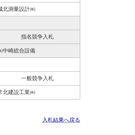
城北測量設計㈱
指名競争入札
㈱中崎総合設備
一般競争入札
常北建設工業㈱
入札結果へ戻る