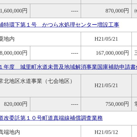
1,600,000円
----
870,000円
補特環下第１号 かつら水処理センター増設工事
粟地内
H21/05/21
8,000,000円
----
167,000,000円
１年度 城里町水道未普及地域解消事業国庫補助申請書
常北地区水道事業（七会地区）
H21/05/21
820,000円
----
750,000円
道改委託第１０号町道真端線補償調査業務
真端地内
H21/05/12