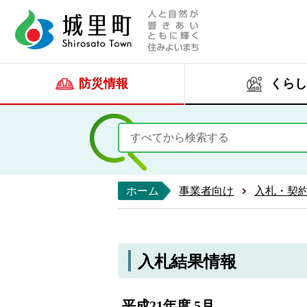
人と自然が響きあい
城里町ホー
防災情報
くらし
ホーム
事業者向け
入札・契
入札結果情報
平成21年度 5月