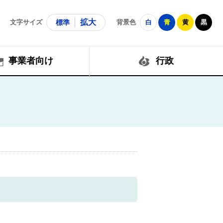
拡大
文字サイズ
標準
背景色
白
青
黄
黒
事業者向け
行政