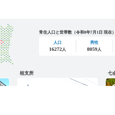
城里町
桂支所
七