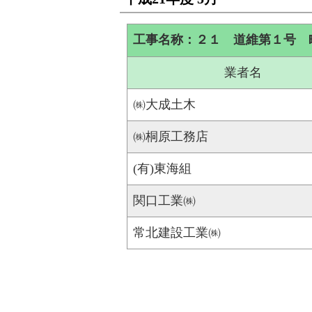
工事名称：２１ 道維第１号 
業者名
㈱大成土木
㈱桐原工務店
(有)東海組
関口工業㈱
常北建設工業㈱