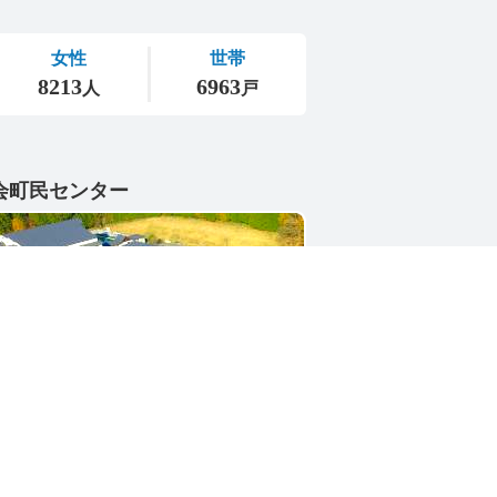
会町民センター
1-4402
県東茨城郡城里町大字小勝2268-3
号 / 0296-88-3111