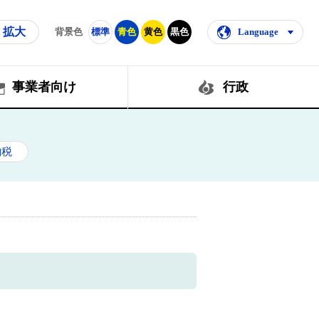
拡大
背景色
標準
青色
黄色
黒色
Language
事業者向け
行政
納税