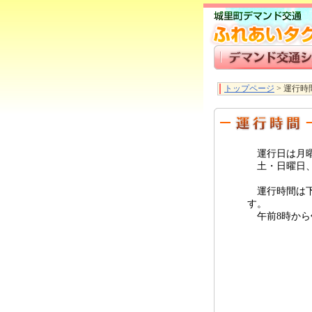
トップページ
>
運行時
運行日は月曜
土・日曜日、祝
運行時間は下
す。
午前8時から