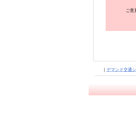
ご意
｜
デマンド交通