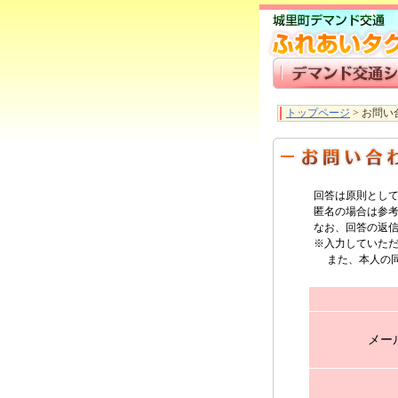
トップページ
>
お問い
回答は原則とし
匿名の場合は参
なお、回答の返
※入力していた
また、本人の同
メー