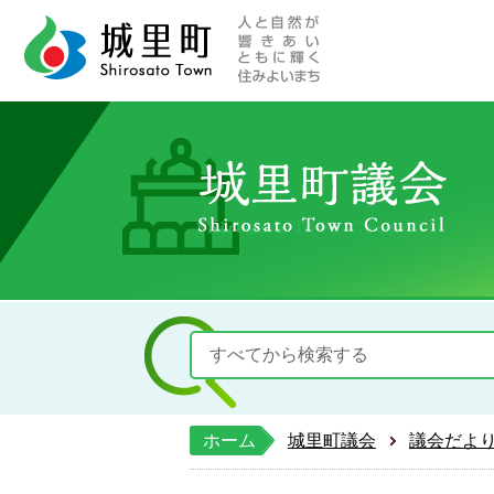
人と自然が響きあい
城里町ホー
ホーム
城里町議会
議会だよ