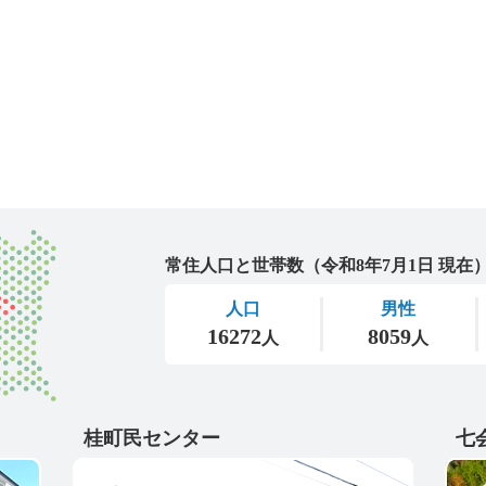
城里町
桂町民センター
七