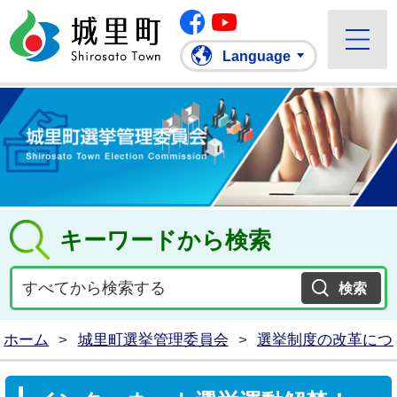
Facebook
城里町ホームページ
""Youtube
Language
キーワードから検索
ホーム
>
城里町選挙管理委員会
>
選挙制度の改革につ