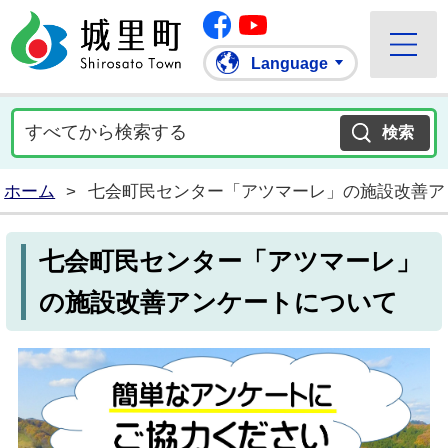
Facebook
城里町ホームページ
""Youtube
Language
ホーム
>
七会町民センター「アツマーレ」の施設改善ア
七会町民センター「アツマーレ」
の施設改善アンケートについて