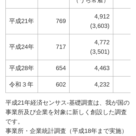
（うち常雇）
4,912
平成21年
769
4
(3,603)
4,772
平成24年
717
4
(3,501)
平成28年
654
4,463
3
令和３年
602
4,232
3
平成21年経済センサス‐基礎調査は、我が国の
事業所及び企業を対象に新しく創設した調査
です。
事業所・企業統計調査（平成18年まで実施）