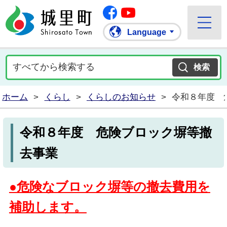
Facebook
城里町ホームページ
""Youtube
Language
ホーム
>
くらし
>
くらしのお知らせ
>
令和８年度 
令和８年度 危険ブロック塀等撤
去事業
●危険なブロック塀等の撤
去費用を
補助します。