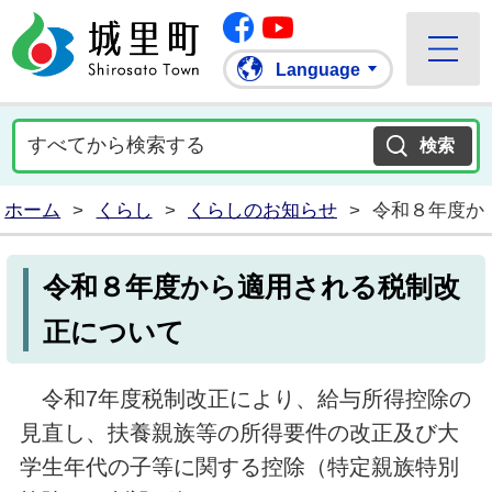
Facebook
城里町ホームページ
""Youtube
Language
ホーム
>
くらし
>
くらしのお知らせ
>
令和８年度か
令和８年度から適用される税制改
正について
令和7年度税制改正により、給与所得控除の
見直し、扶養親族等の所得要件の改正及び大
学生年代の子等に関する控除（特定親族特別