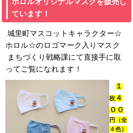
ホロルオリジナルマスクを販売し
ています！
城里町マスコットキャラクター☆
ホロル☆のロゴマーク入りマスク
まちづくり戦略課にて直接手に取
ってご覧になれます！
１
４
枚
００
円（全
４色）