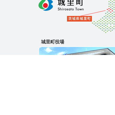
城里町役場
〒311-4391
茨城県東茨城郡城里町大字石塚1428-25
電話番号 / 029-288-3111(代)