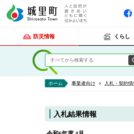
人と自然が響きあい
城里町ホー
防災情報
くらし
ホーム
事業者向け
入札・契約情
入札結果情報
令和6年度 4月