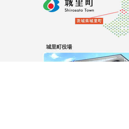
城里町役場
〒311-4391
茨城県東茨城郡城里町大字石塚1428-25
電話番号 / 029-288-3111(代)