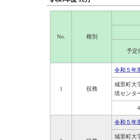
No.
種別
予定
令和５年
城里町大
1
役務
境センタ
令和５年
城里町大