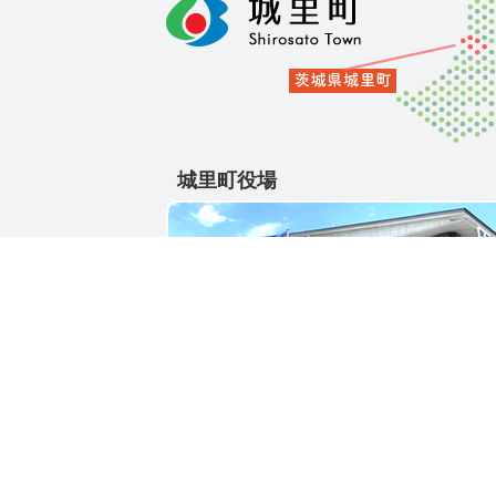
城里町役場
〒311-4391
茨城県東茨城郡城里町大字石塚1428-25
電話番号 / 029-288-3111(代)