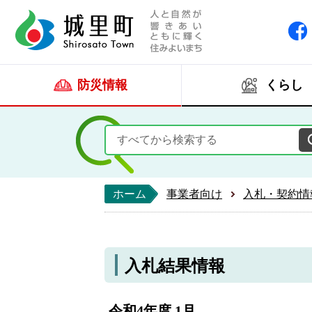
人と自然が響きあい
城里町ホー
防災情報
くらし
ホーム
事業者向け
入札・契約情
入札結果情報
令和4年度 1月