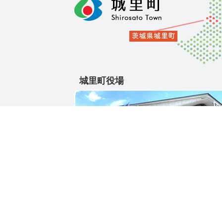
城里町役場
〒311-4391
茨城県東茨城郡城里町大字石塚1428-25
電話番号 / 029-288-3111(代)