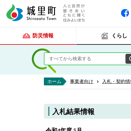
人と自然が響きあい
城里町ホー
防災情報
くらし
ホーム
事業者向け
入札・契約情
入札結果情報
令和4年度 5月