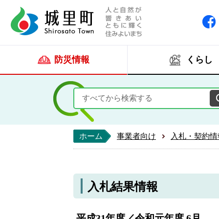
人と自然が響きあい
城里町ホー
防災情報
くらし
ホーム
事業者向け
入札・契約情
入札結果情報
平成31年度／令和元年度 6月