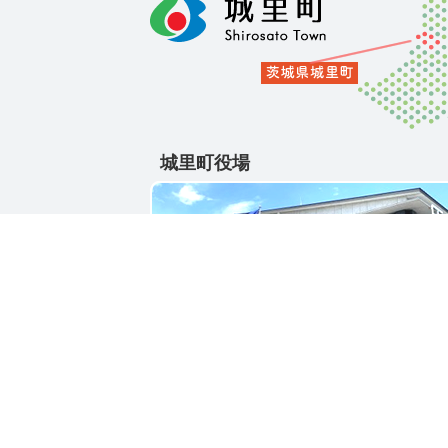
城里町役場
〒311-4391
茨城県東茨城郡城里町大字石塚1428-25
電話番号 / 029-288-3111(代)