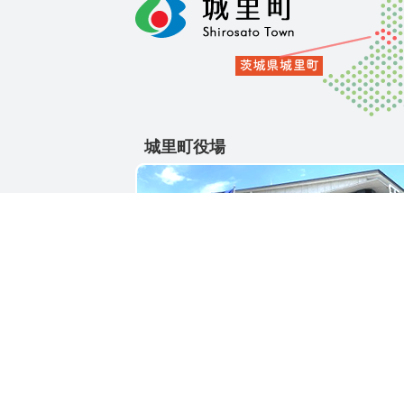
城里町役場
〒311-4391
茨城県東茨城郡城里町大字石塚1428-25
電話番号 / 029-288-3111(代)