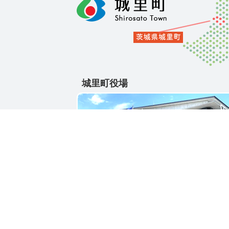
城里町役場
〒311-4391
茨城県東茨城郡城里町大字石塚1428-25
電話番号 / 029-288-3111(代)