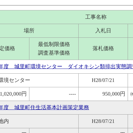
工事名称
場所
入札日
最低制限価格
定価格
落札価格
調査基準価格
8年度 城里町環境センター ダイオキシン類排出実態調
環境センター
H28/07/21
1,020,000円
----
950,000円
8年度 城里町住生活基本計画策定業務
地内
H28/07/21