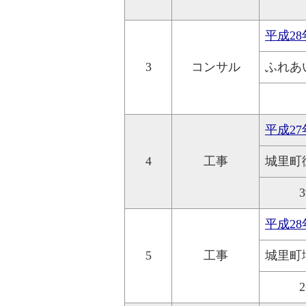
平成2
3
コンサル
ふれあ
平成2
4
工事
城里町
3
平成2
5
工事
城里町
2