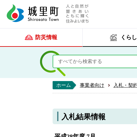
人と自然が響きあい
城里町ホー
防災情報
くらし
ホーム
事業者向け
入札・契
入札結果情報
平成28年度 7月