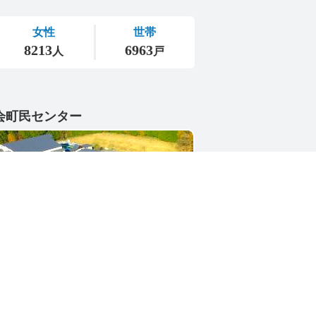
会町民センター
1-4402
県東茨城郡城里町大字小勝2268-3
号 / 0296-88-3111