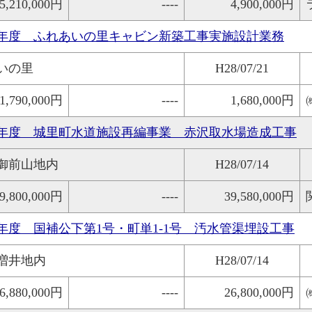
5,210,000円
----
4,900,000円
8年度 ふれあいの里キャビン新築工事実施設計業務
いの里
H28/07/21
1,790,000円
----
1,680,000円
7年度 城里町水道施設再編事業 赤沢取水場造成工事
御前山地内
H28/07/14
9,800,000円
----
39,580,000円
8年度 国補公下第1号・町単1-1号 汚水管渠埋設工事
増井地内
H28/07/14
6,880,000円
----
26,800,000円