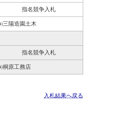
指名競争入札
㈱三陽造園土木
指名競争入札
㈱桐原工務店
入札結果へ戻る