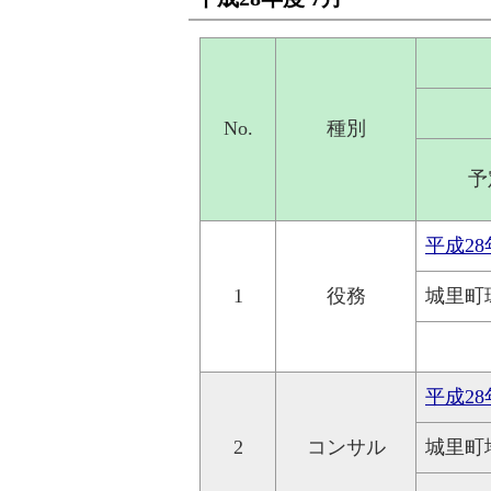
No.
種別
予
平成2
1
役務
城里町
平成2
2
コンサル
城里町