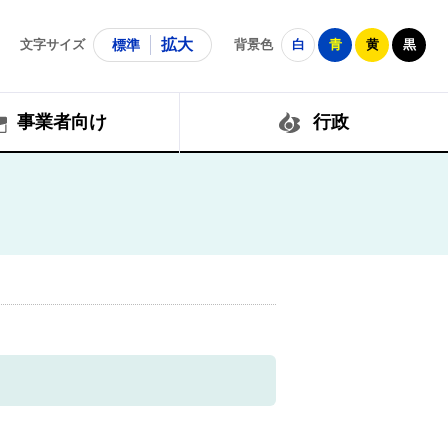
拡大
文字サイズ
標準
背景色
白
青
黄
黒
事業者向け
行政