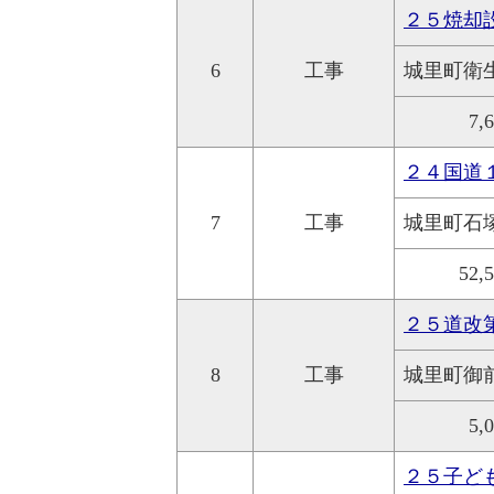
２５焼却
6
工事
城里町衛
7,
２４国道
7
工事
城里町石
52,
２５道改
8
工事
城里町御
5,
２５子ど