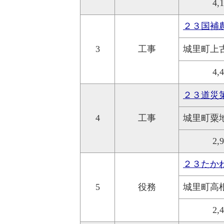
4,
２３国補
3
工事
城里町上
4,
２３道災
4
工事
城里町粟
2,
２３たか
5
役務
城里町高
2,