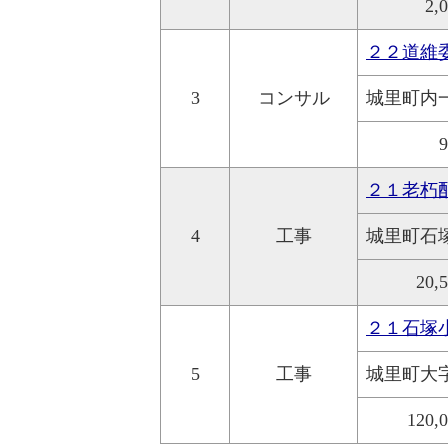
2,
２２道維
3
コンサル
城里町内
２１老朽
4
工事
城里町石
20,
２１石塚
5
工事
城里町大
120,