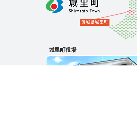
城里町役場
〒311-4391
茨城県東茨城郡城里町大字石塚1428-25
電話番号 / 029-288-3111(代)