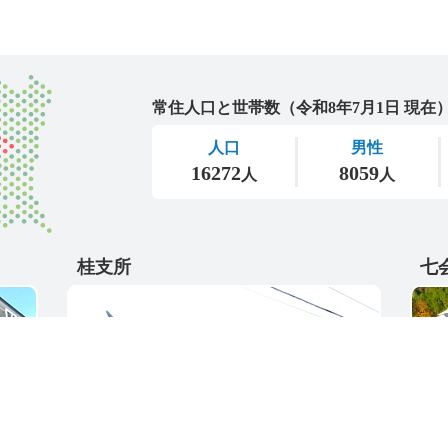
城里町
桂支所
七