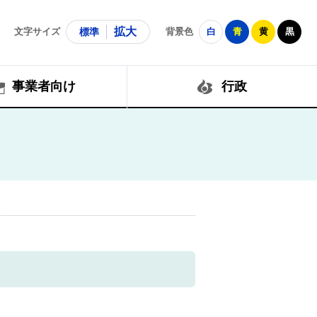
拡大
文字サイズ
標準
背景色
白
青
黄
黒
事業者向け
行政