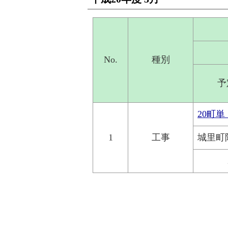
No.
種別
予
20町
1
工事
城里町