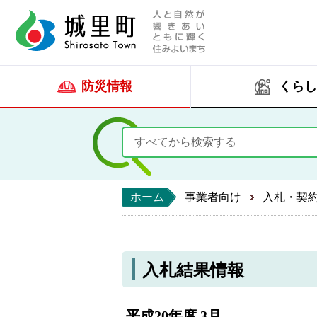
人と自然が響きあい
城里町ホー
防災情報
くらし
ホーム
事業者向け
入札・契
入札結果情報
平成20年度 3月