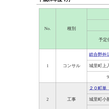
No.
種別
予定
総合野外
1
コンサル
城里町上
２０町単
2
工事
城里町小