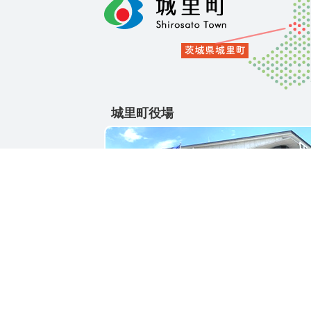
城里町役場
〒311-4391
茨城県東茨城郡城里町大字石塚1428-25
電話番号 / 029-288-3111(代)