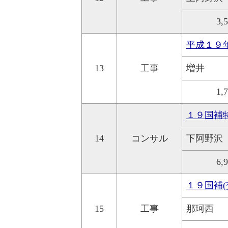
3,
平成１９
13
工事
増井
1,
１９国補
14
コンサル
下阿野沢
6,
１９国補(
15
工事
那珂西