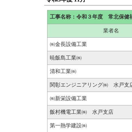
工事名称：令和３年度 常北保健
業者名
㈱金長設備工業
暁飯島工業㈱
清和工業㈱
関彰エンジニアリング㈱ 水戸支
㈱新栄設備工業
飯村機電工業㈱ 水戸支店
第一熱学建設㈱