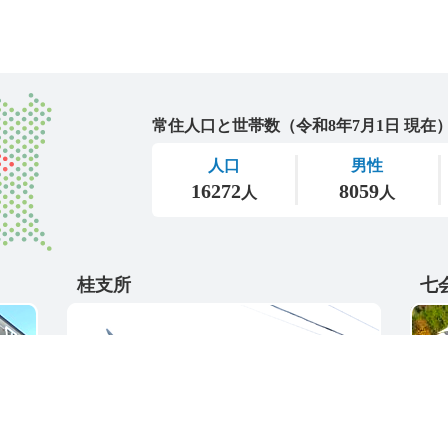
城里町
桂支所
七