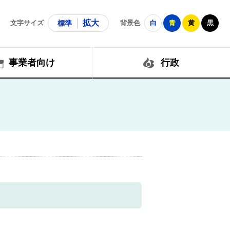
拡大
文字サイズ
標準
背景色
白
青
黄
黒
事業者向け
行政