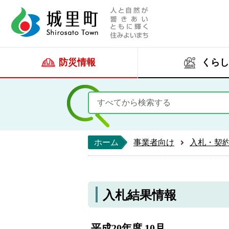
人と自然が響きあい
城里町ホー
防災情報
くらし
ホーム
事業者向け
入札・契
入札結果情報
平成20年度 10月