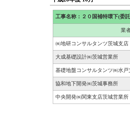
工事名称：２０国補特環下(委託
業
㈱地研コンサルタンツ茨城支店
大成基礎設計㈱茨城営業所
基礎地盤コンサルタンツ㈱水戸
協和地下開発㈱茨城事務所
中央開発㈱関東支店茨城営業所