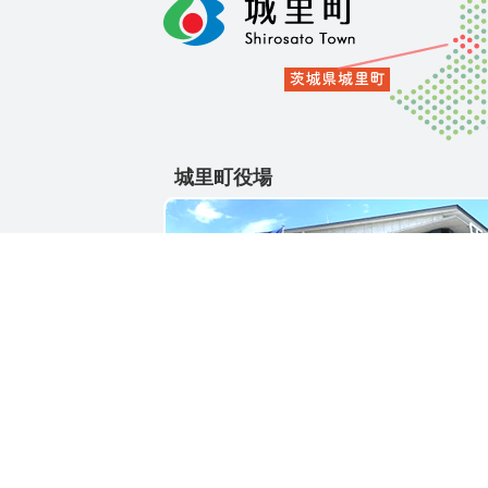
城里町役場
〒311-4391
茨城県東茨城郡城里町大字石塚1428-25
電話番号 / 029-288-3111(代)