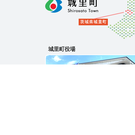
城里町役場
〒311-4391
茨城県東茨城郡城里町大字石塚1428-25
電話番号 / 029-288-3111(代)