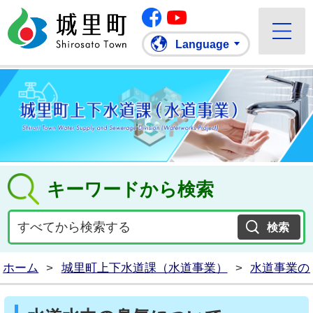
Facebook
城里町ホームページ
""Youtube
Language
キーワードから検索
ホーム
>
城里町上下水道課（水道事業）
>
水道事業の