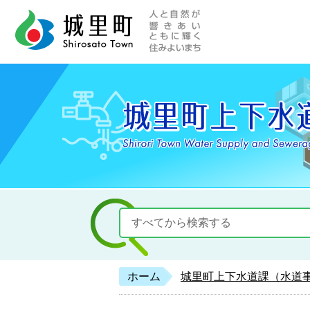
人と自然が響きあい
城里町ホー
ホーム
城里町上下水道課（水道