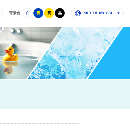
背景色
白
青
黄
黒
MULTILINGUAL
て