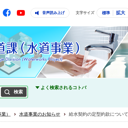
ともに輝く住みよいまち
ムページ
Facebook
拡大
音声読み上げ
文字サイズ
標準
Youtube
よく検索されるコトバ
事業）
水道事業のお知らせ
給水契約の定型約款につい