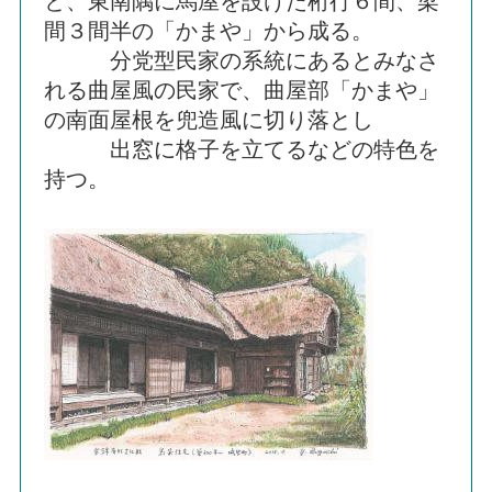
と、東南隅に馬屋を設けた桁行６間、梁
間３間半の「かまや」から成る。
分党型民家の系統にあるとみなさ
れる曲屋風の民家で、曲屋部「かまや」
の南面屋根を兜造風に切り落とし
出窓に格子を立てるなどの特色を
持つ。