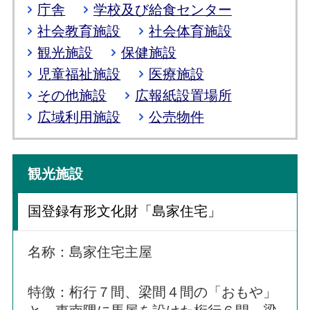
庁舎
学校及び給食センター
社会教育施設
社会体育施設
観光施設
保健施設
児童福祉施設
医療施設
その他施設
広報紙設置場所
広域利用施設
公売物件
観光施設
国登録有形文化財「島家住宅」
名称：島家住宅主屋
特徴：桁行７間、梁間４間の「おもや」