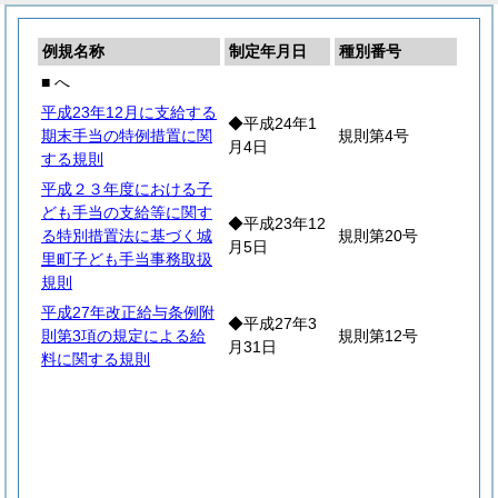
例規名称
制定年月日
種別番号
■ へ
平成23年12月に支給する
◆平成24年1
期末手当の特例措置に関
規則第4号
月4日
する規則
平成２３年度における子
ども手当の支給等に関す
◆平成23年12
る特別措置法に基づく城
規則第20号
月5日
里町子ども手当事務取扱
規則
平成27年改正給与条例附
◆平成27年3
則第3項の規定による給
規則第12号
月31日
料に関する規則