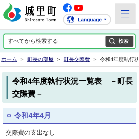
Facebook
城里町ホームページ
""Youtube
Language
ホーム
>
町長の部屋
>
町長交際費
>
令和4年度執行
令和4年度執行状況一覧表 －町長
交際費－
令和4年4月
交際費の支出なし