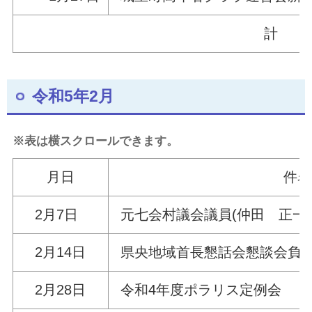
計
令和5年2月
※表は横スクロールできます。
月日
件名
2月7日
元七会村議会議員(
2月14日
県央地域首長懇話会懇談会負
2月28日
令和4年度ポラリス定例会