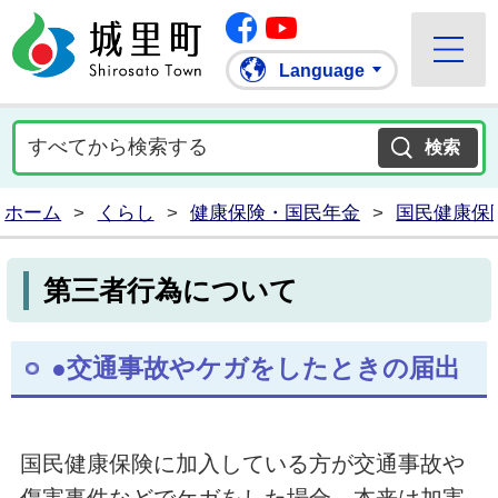
Facebook
城里町ホームページ
""Youtube
Language
ホーム
>
くらし
>
健康保険・国民年金
>
国民健康保
第三者行為について
●交通事故やケガをしたときの届出
国民健康保険に加入している方が交通事故や
傷害事件などでケガをした場合、本来は加害