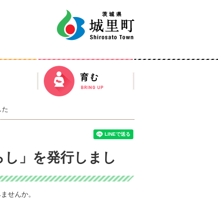
城里町
働く
育む
した
らし」を発行しまし
みませんか。