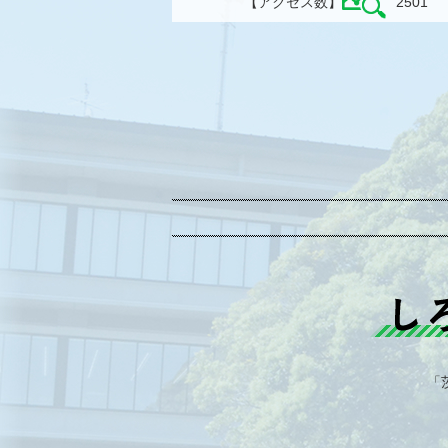
【アクセス数】
2501
「