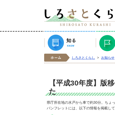
知る
ホーム
しろさとくらし
>
お知らせ
【平成30年度】版
た
県庁所在地の水戸から車で約30分。ちょ
パンフレットには、以下の情報を掲載して