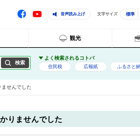
ともに輝く住みよいまち
ムページ
Facebook
音声読み上げ
文字サイズ
標準
Youtube
観光
よく検索されるコトバ
住民税
広報紙
ふるさと
りませんでした
つかりませんでした