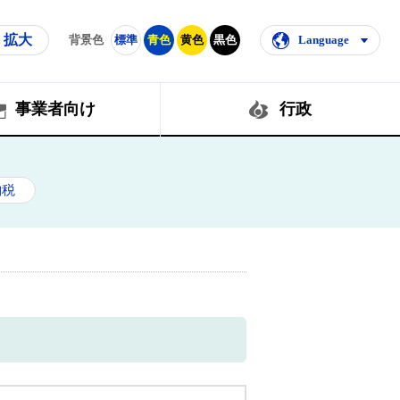
拡大
背景色
標準
青色
黄色
黒色
Language
事業者向け
行政
納税