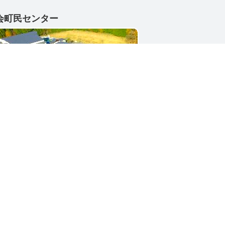
会町民センター
1-4402
県東茨城郡城里町大字小勝2268-3
号 / 0296-88-3111
シー
サイトマップ