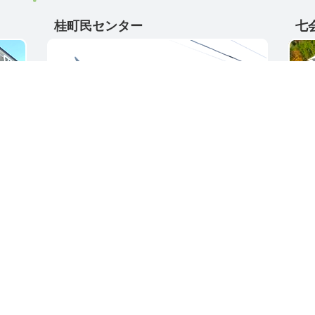
桂町民センター
七
〒311-4595
〒31
5
茨城県東茨城郡城里町大字阿波山167
茨城
電話番号 / 029-289-2211
電話番
ク集
サイトご利用ガイド
プライバシーポリ