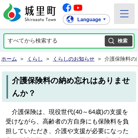
Facebook
城里町ホームページ
""Youtube
Language
ホーム
>
くらし
>
くらしのお知らせ
>
介護保険料の
介護保険料の納め忘れはありませ
んか？
介護保険は、現役世代
(40
～
64
歳
)
の支援を
受けながら、高齢者の方自身にも保険料を負
担していただき、介護や支援が必要になった