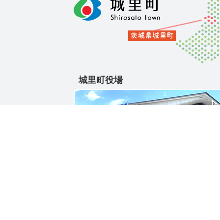
城里町役場
〒311-4391
茨城県東茨城郡城里町大字石塚1428-25
電話番号 / 029-288-3111(代)