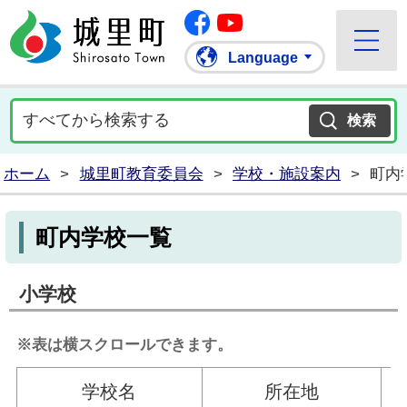
Facebook
城里町ホームページ
""Youtube
Language
ホーム
>
城里町教育委員会
>
学校・施設案内
>
町内
町内学校一覧
小学校
※表は横スクロールできます。
学校名
所在地