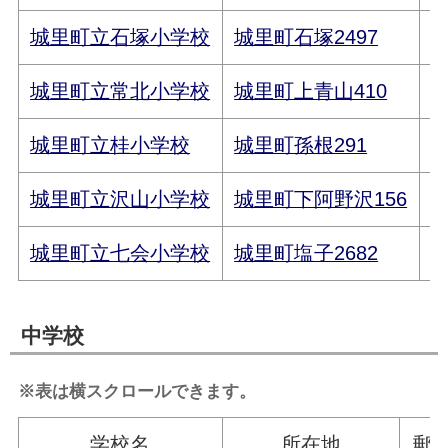
城里町立石塚小学校
城里町石塚2497
3
城里町立常北小学校
城里町上青山410
3
城里町立桂小学校
城里町孫根291
3
城里町立沢山小学校
城里町下阿野沢156
3
城里町立七会小学校
城里町塩子2682
3
中学校
※表は横スクロールできます。
学校名
所在地
郵